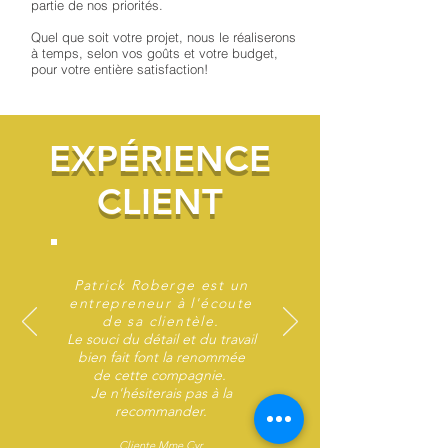
partie de nos priorités.
Quel que soit votre projet, nous le réaliserons
à temps, selon vos goûts et votre budget,
pour votre entière satisfaction!
EXPÉRIENCE
CLIENT
Patrick Roberge est un
entrepreneur à l'écoute
de sa clientèle.
Le souci du détail et du travail
bien fait font la renommée
de cette compagnie.
Je n'hésiterais pas à la
recommander.
Cliente Mme.Cyr